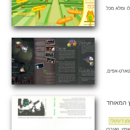
לו ומלא מכל
ארט-אפים,
ץ המאוחד
מן דיגיטלי
מין שעברו