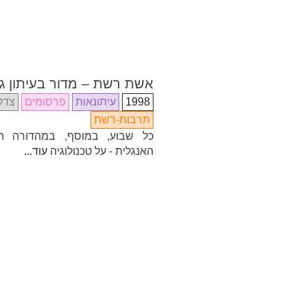
אשת רשת – מדור בעיתון ג
1998
עיתונאות
פרסומים
צדק 
תרבות-רשת
כל שבוע, במוסף, במהדורה ה
האנגלית - על טכנולוגיה
עוד...
Share
Email
Facebook
Twitter
ENG
Search
חפש
for:
טכנולוגיה
ליווי-רוחני
לילדים
הוראה
כתבו עלי
בה
הנצחה
תרבות-רשת
צדק לשוני