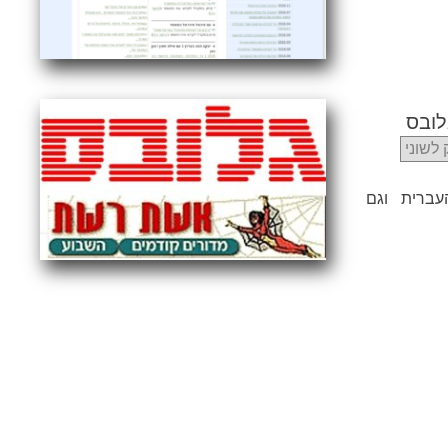
לובס
לשוני
עברית וגם
מוזיאונים
מוות
משחקיות
מדיאה-אקס