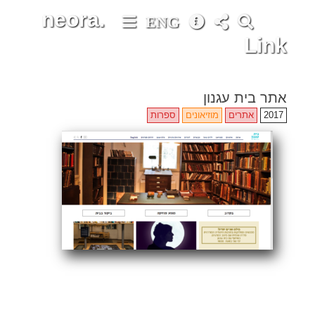
neora.
ENG
Link
אתר בית עגנון
2017
אתרים
מוזיאונים
ספרות
Share
Email
Facebook
Twitter
ENG
Search