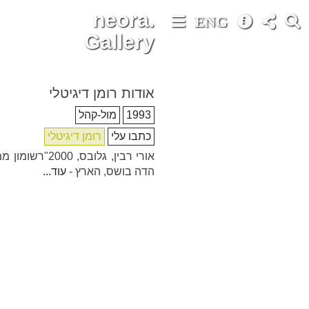
neora.
ENG
Gallery
אודות רומן דיגיטלי
1993
מול-קהל
כתבו עלי
רומן דיגיטלי
אורי רבין, גלובס, 00
הדה בושס, הארץ -
עוד...
Share
Email
Facebook
Twitter
ENG
Search
חפש
for:
טכנולוגיה
ליווי-רוחני
לילדים
הוראה
כתבו עלי
בה
הנצחה