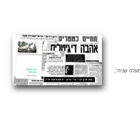
20"רשומון ממעלה שניה",
מוזיאונים
מוות
משחקיות
מדיאה-אקס